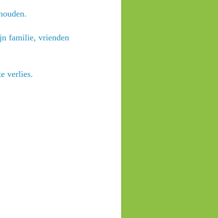
ehouden.
jn familie, vrienden
e verlies.