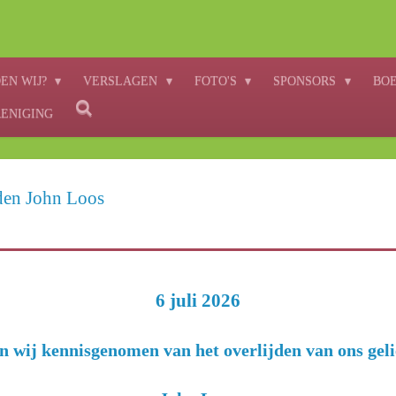
EN WIJ?
VERSLAGEN
FOTO'S
SPONSORS
BO
RENIGING
jden John Loos
6 juli 2026
n wij kennisgenomen van het overlijden van ons geli