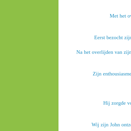
Met het o
Eerst bezocht zij
Na het overlijden van zij
Zijn enthousiasme
Hij zorgde v
Wij zijn John ontz