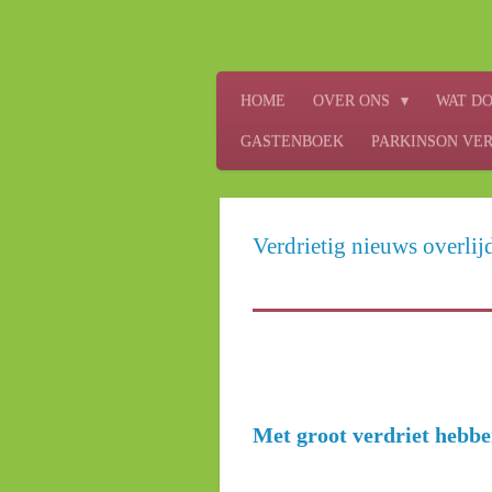
Ga
direct
naar
HOME
OVER ONS
WAT DO
de
hoofdinhoud
GASTENBOEK
PARKINSON VE
Verdrietig nieuws overli
Met groot verdriet hebbe