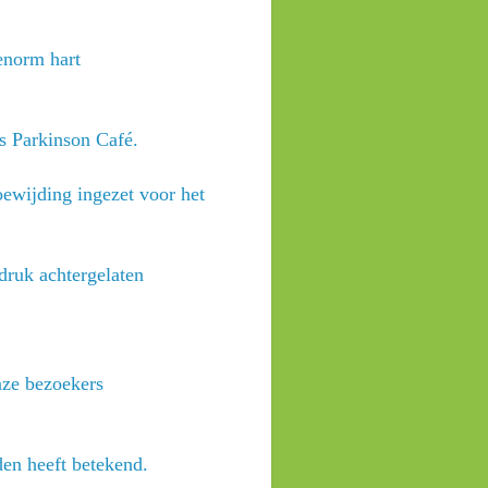
enorm hart
ns Parkinson Café.
oewijding ingezet voor het
druk achtergelaten
nze bezoekers
den heeft betekend.