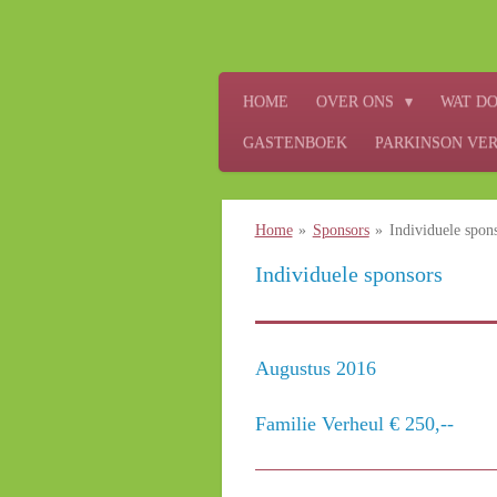
Ga
direct
naar
HOME
OVER ONS
WAT DO
de
hoofdinhoud
GASTENBOEK
PARKINSON VE
Home
»
Sponsors
»
Individuele spon
Individuele sponsors
Augustus 2016
Familie Verheul € 250,--