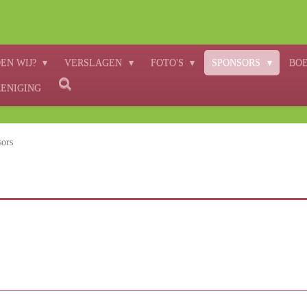
EN WIJ?
VERSLAGEN
FOTO'S
SPONSORS
BO
RENIGING
sors