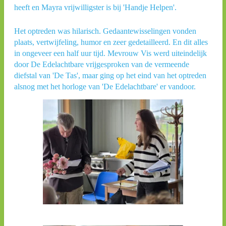
heeft en Mayra vrijwilligster is bij 'Handje Helpen'.
Het optreden was hilarisch. Gedaantewisselingen vonden
plaats, vertwijfeling, humor en zeer gedetailleerd. En dit alles
in ongeveer een half uur tijd. Mevrouw Vis werd uiteindelijk
door De Edelachtbare vrijgesproken van de vermeende
diefstal van 'De Tas', maar ging op het eind van het optreden
alsnog met het horloge van 'De Edelachtbare' er vandoor.