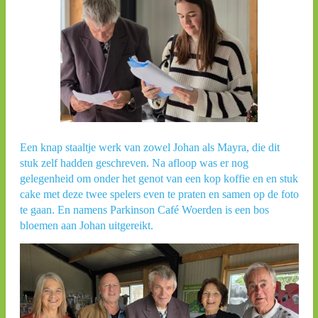
Een knap staaltje werk van zowel Johan als Mayra, die dit
stuk zelf hadden geschreven. Na afloop was er nog
gelegenheid om onder het genot van een kop koffie en en stuk
cake met deze twee spelers even te praten en samen op de foto
te gaan. En namens Parkinson Café Woerden is een bos
bloemen aan Johan uitgereikt.